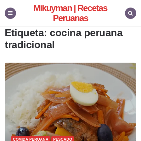
Mikuyman | Recetas
Peruanas
Menu
Search
Etiqueta:
cocina peruana
tradicional
COMIDA PERUANA
PESCADO