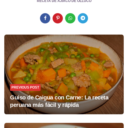
RECETA DE AJIACO DE OLLUCO
Post
navigation
PREVIOUS POST
Guiso de Caigua con Carne: La receta
peruana más fácil y rápida