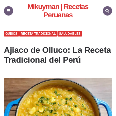
Mikuyman | Recetas
Peruanas
Menu
Search
GUISOS
RECETA TRADICIONAL
SALUDABLES
Ajiaco de Olluco: La Receta
Tradicional del Perú