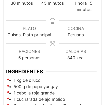
minutos
minutos
hora
minut
30
minutos
45
minutos
1
hora
15
minutos
PLATO
COCINA
Guisos, Plato principal
Peruana
RACIONES
CALORÍAS
5
personas
340
kcal
INGREDIENTES
1
kg
de olluco
500
g
de papa yungay
1
cebolla roja grande
1
cucharada de ajo molido