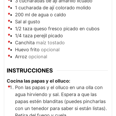
3
cucharadas de ají amarillo licuado
1
cucharada de ají colorado molido
200
ml
de agua o caldo
Sal al gusto
1/2
taza
queso fresco picado en cubos
1/4
taza
perejil picado
Canchita
maíz tostado
Huevo frito
opcional
Arroz
opcional
INSTRUCCIONES
Cocina las papas y el olluco:
Pon las papas y el olluco en una olla con
agua hirviendo y sal. Espera a que las
papas estén blanditas (puedes pincharlas
con un tenedor para saber si están listas).
Retira del fuego y cuela.