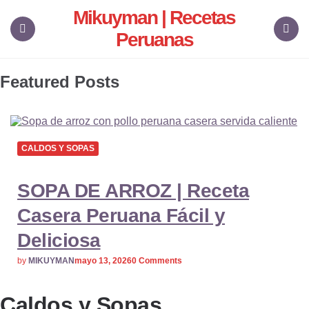
Mikuyman | Recetas
Peruanas
Menu
Search
Featured Posts
CALDOS Y SOPAS
SOPA DE ARROZ | Receta
Casera Peruana Fácil y
Deliciosa
Posted
by
MIKUYMAN
mayo 13, 2026
0
Comments
by
Caldos y Sopas