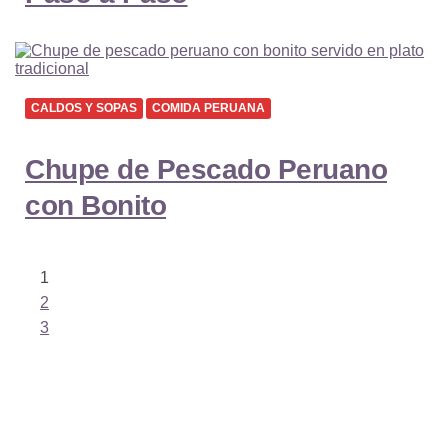
CALDOS Y SOPAS
COMIDA PERUANA
Chupe de Pescado Peruano
con Bonito
Paginación
de
1
entradas
2
3