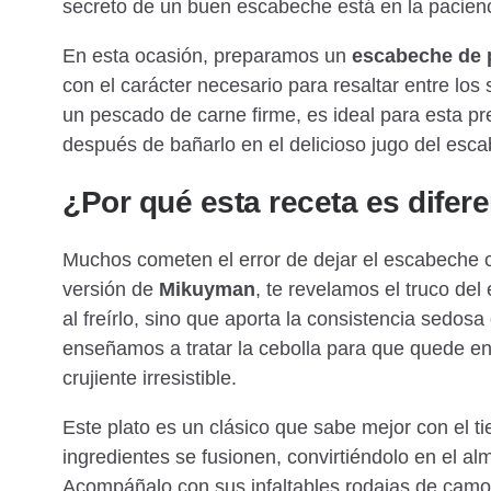
secreto de un buen escabeche está en la pacienc
En esta ocasión, preparamos un
escabeche de 
con el carácter necesario para resaltar entre los
un pescado de carne firme, es ideal para esta pr
después de bañarlo en el delicioso jugo del esc
¿Por qué esta receta es difer
Muchos cometen el error de dejar el escabeche 
versión de
Mikuyman
, te revelamos el truco de
al freírlo, sino que aporta la consistencia sedosa
enseñamos a tratar la cebolla para que quede en
crujiente irresistible.
Este plato es un clásico que sabe mejor con el t
ingredientes se fusionen, convirtiéndolo en el a
Acompáñalo con sus infaltables rodajas de camote