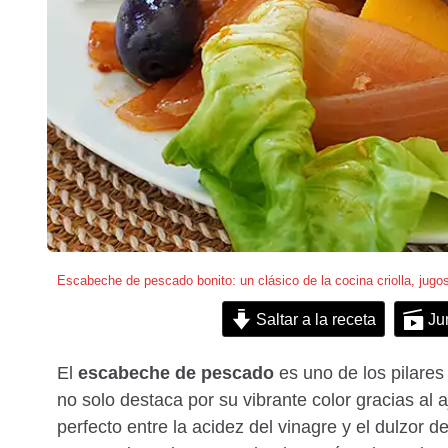
Escabeche de pescado bonito: un clásico de la cocina criolla, jugos
Saltar a la receta
Ju
El
escabeche de pescado
es uno de los pilares
no solo destaca por su vibrante color gracias al aj
perfecto entre la acidez del vinagre y el dulzor