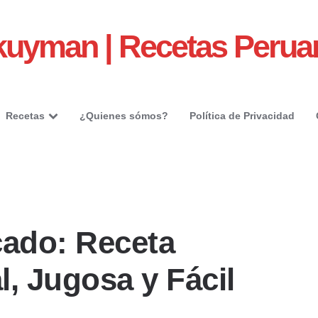
kuyman | Recetas Perua
Recetas
¿Quienes sómos?
Política de Privacidad
ado: Receta
l, Jugosa y Fácil