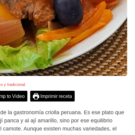
o y tradicional.
mp to Video
Imprimir receta
 de la gastronomía criolla peruana. Es ese plato que
í panca y al ají amarillo, sino por ese equilibrio
 del camote. Aunque existen muchas variedades, el