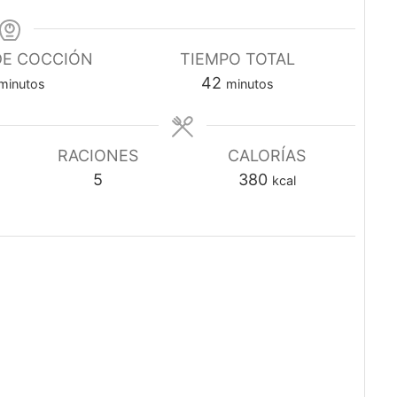
DE COCCIÓN
TIEMPO TOTAL
minutos
minutos
42
minutos
minutos
RACIONES
CALORÍAS
5
380
kcal