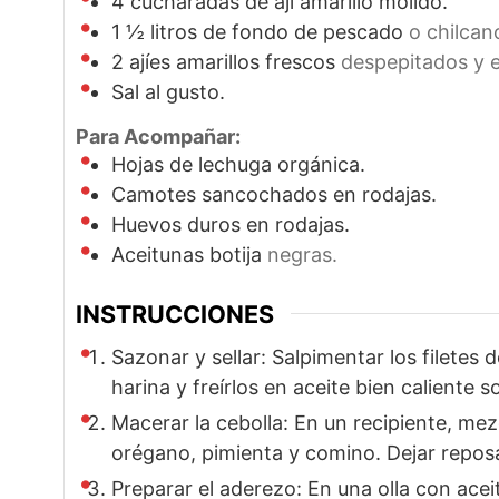
4
cucharadas de ají amarillo molido.
1 ½
litros de fondo de pescado
o chilcan
2
ajíes amarillos frescos
despepitados y e
Sal al gusto.
Para Acompañar:
Hojas de lechuga orgánica.
Camotes sancochados en rodajas.
Huevos duros en rodajas.
Aceitunas botija
negras.
INSTRUCCIONES
Sazonar y sellar: Salpimentar los filetes
harina y freírlos en aceite bien caliente s
Macerar la cebolla: En un recipiente, mezc
orégano, pimienta y comino. Dejar reposa
Preparar el aderezo: En una olla con acei