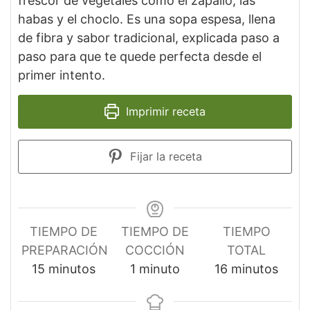
frescor de vegetales como el zapallo, las
habas y el choclo. Es una sopa espesa, llena
de fibra y sabor tradicional, explicada paso a
paso para que te quede perfecta desde el
primer intento.
Imprimir receta
Fijar la receta
TIEMPO DE
TIEMPO DE
TIEMPO
PREPARACIÓN
COCCIÓN
TOTAL
minutos
minuto
minutos
15
minutos
1
minuto
16
minutos