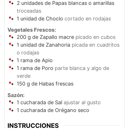
2
unidades de Papas blancas o amarillas
troceadas
1
unidad de Choclo
cortado en rodajas
Vegetales Frescos:
200
g
de Zapallo macre
picado en cubos
1
unidad de Zanahoria
picada en cuadritos
o rodajas
1
rama de Apio
1
rama de Poro
parte blanca y algo de
verde
150
g
de Habas frescas
Sazón:
1
cucharada de Sal
ajustar al gusto
1
cucharada de Orégano seco
INSTRUCCIONES