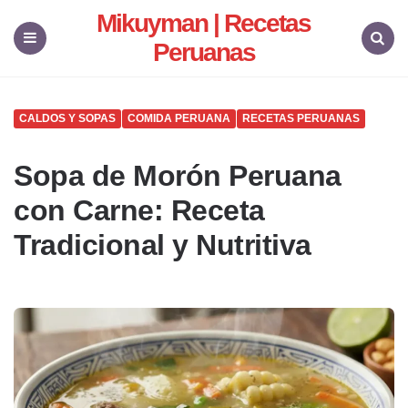
Mikuyman | Recetas
Peruanas
Menu
Search
CALDOS Y SOPAS
COMIDA PERUANA
RECETAS PERUANAS
Sopa de Morón Peruana
con Carne: Receta
Tradicional y Nutritiva