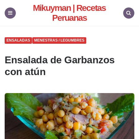
Mikuyman | Recetas
Peruanas
Menu
Search
ENSALADAS
MENESTRAS / LEGUMBRES
Ensalada de Garbanzos
con atún