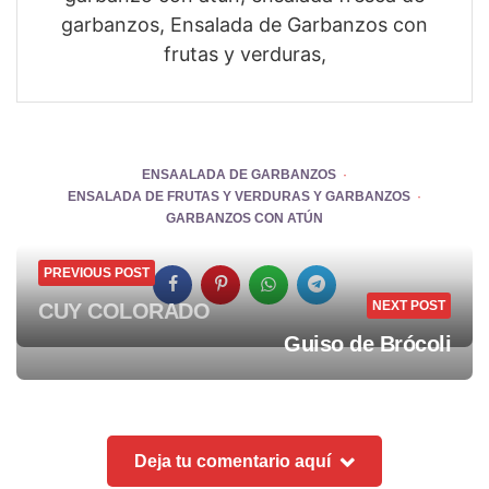
garbanzos, Ensalada de Garbanzos con
frutas y verduras,
ENSAALADA DE GARBANZOS
ENSALADA DE FRUTAS Y VERDURAS Y GARBANZOS
GARBANZOS CON ATÚN
PREVIOUS POST
NEXT POST
CUY COLORADO
Post
Guiso de Brócoli
navigation
Deja tu comentario aquí